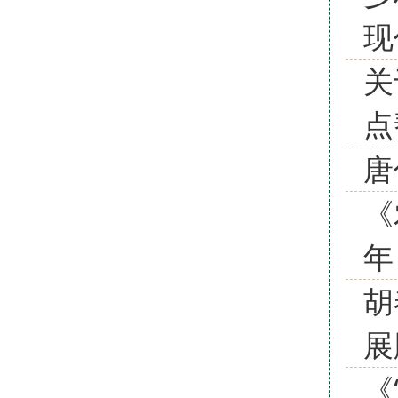
现
关
点
唐
《
年
胡
展
《