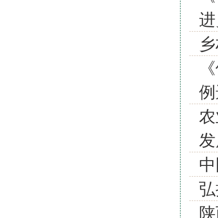
进
乡
《
例
农
发
中
弘
陕