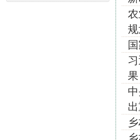
农
规
国
习
果
中
出
乡
乡