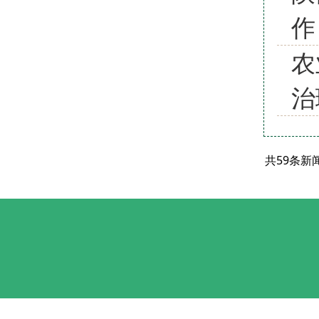
作
农
治
共59条新