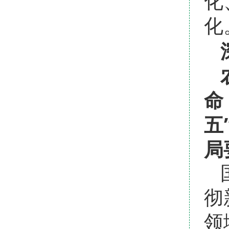
化
化
命
五
局
彻
领