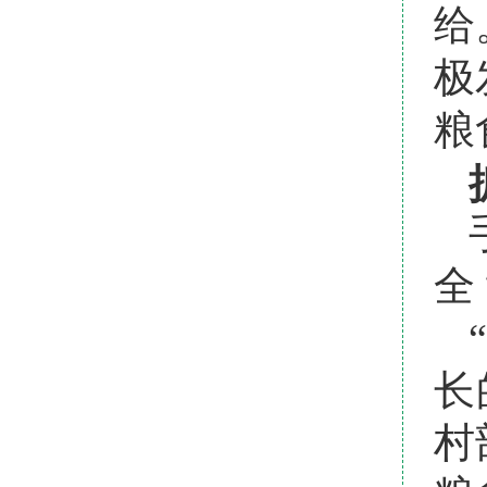
给
极
粮
全
长
村