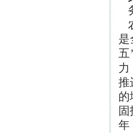
是
五
力
推
的
固
年