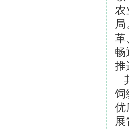
农
局
革
畅
推
饲
优
展