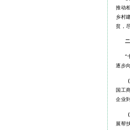
推动
乡村
贫，
“
逐步
国工
企业
展帮