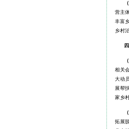
营主
丰富
乡村
相关
大动
展帮
家乡
拓展