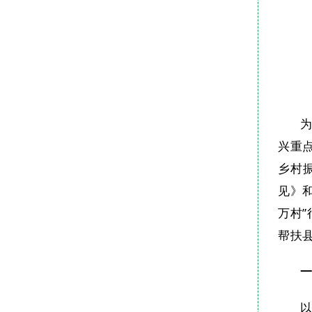
兴重
乡村
见》
万村
帮扶