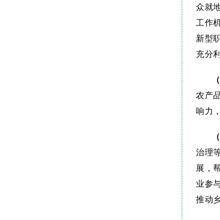
众就
工作
新型
充分
农产
响力
治理
展，
业参
推动