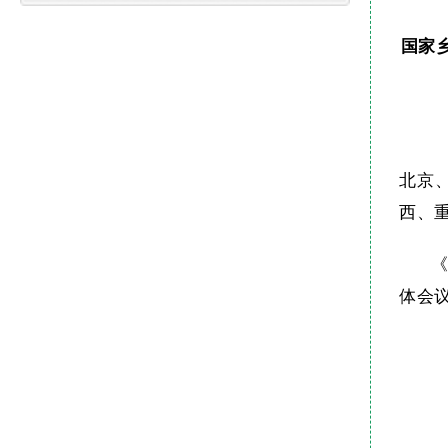
国家
北京
西、
《
体会