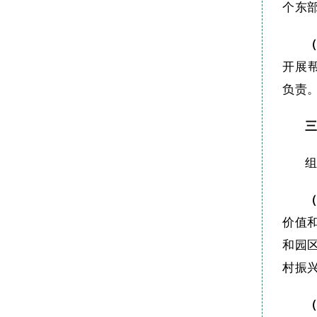
个东
开展
负责
价值
和园
村振