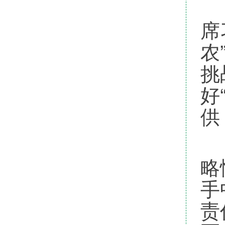
会
席
农
挑
好
供
习
略
手
责