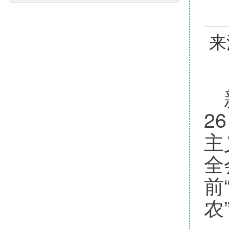
来
新
2
主
全
前
农