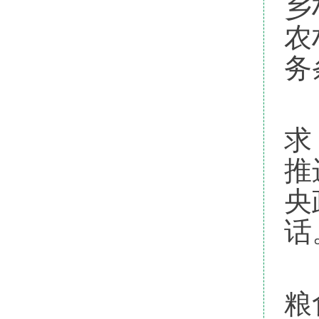
乡
农
务
会
求
推
央
话
会
粮