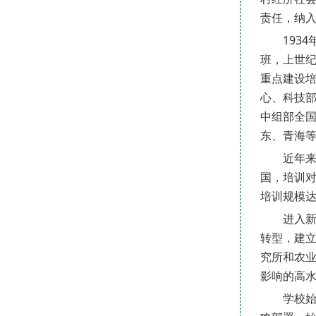
责任，纳
1934年
班，上世纪
重点建设
心、科技部
中组部全国
东、青海
近年来，
国，培训
培训规模达
进入新时
转型，建
究所和农
影响的高
学校始终