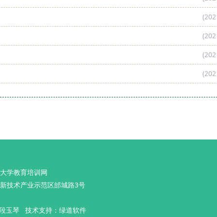
(202
(202
(202
(202
大学教育培训网
新技术产业示范区邰城路3号
段玉琴 技术支持：绿道软件