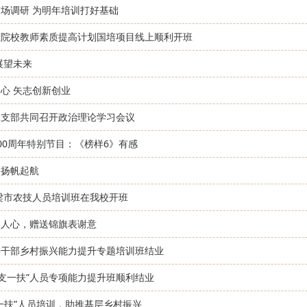
场调研 为明年培训打好基础
业院校教师素质提高计划国培项目线上顺利开班
展望未来
心 矢志创新创业
二支部共同召开政治理论学习会议
00周年特别节目：《榜样6》有感
，扬帆起航
吕梁市农技人员培训班在我校开班
暖人心，赠送锦旗表谢意
层干部乡村振兴能力提升专题培训班结业
“三支一扶”人员专项能力提升班顺利结业
一扶”人员培训，助推基层乡村振兴