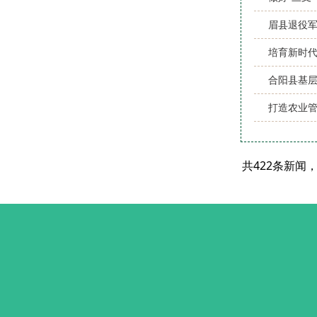
眉县退役
培育新时
合阳县基
打造农业管
共422条新闻