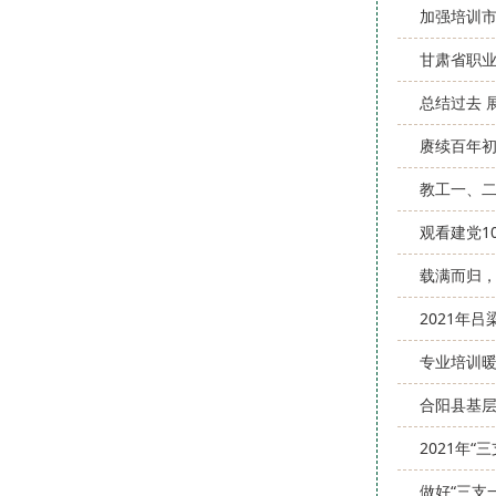
加强培训市
甘肃省职
总结过去 
赓续百年初
教工一、
观看建党1
载满而归
2021年
专业培训
合阳县基
2021年
做好“三支