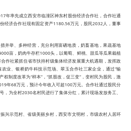
017年率先成立西安市临潼区神东村股份经济合作社，合作社通
济合作社现有固定资产1180.56万元，股民2032人，董事
多措并举、多种经营，充分利用富硒地质，奶畜基地，果蔬基地
00亩，奶肉牛存栏1000头，以葡萄、鲜桃、甜瓜等瓜果栽植
经济合作社紧抓住省市扶持村级集体经济发展重大机遇期，发挥政
森农业、银桥奶牛科技示范场、翠玉合作社三家企业，通过“输
产权制度改革为“样本”，“抓股改，促三变”，变村民为股民，激
19年68万元，预计今年收入可超100万元。合作社通过股民分
5号，为全村2030名村民进行了集体分红，累计现场发放务工、
村振兴示范村、省级美丽乡村，西安市文明村，市级农村人居环