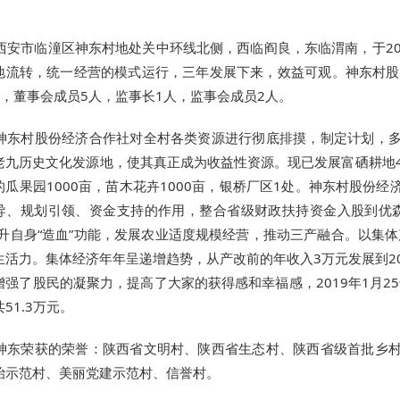
西安市临潼区神东村地处关中环线北侧，西临阎良，东临渭南，于2
地流转，统一经营的模式运行，三年发展下来，效益可观。神东村股份经
人，董事会成员5人，监事长1人，监事会成员2人。
神东村股份经济合作社对全村各类资源进行彻底排摸，制定计划，
老九历史文化发源地，使其真正成为收益性资源。现已发展富硒耕地40
的瓜果园1000亩，苗木花卉1000亩，银桥厂区1处。神东村股份
导、规划引领、资金支持的作用，整合省级财政扶持资金入股到优
提升自身“造血”功能，发展农业适度规模经营，推动三产融合。以集体
生活力。集体经济年年呈递增趋势，从产改前的年收入3万元发展到20
增强了股民的凝聚力，提高了大家的获得感和幸福感，2019年1月2
51.3万元。
神东荣获的荣誉：陕西省文明村、陕西省生态村、陕西省级首批乡
治示范村、美丽党建示范村、信誉村。