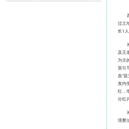
过土
长1
及王
为主
策引
血”
发内
红，
分红共
境整