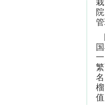
栽
院
管
国
一
繁
名
榴
值