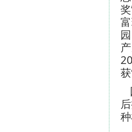
奖
富
园
产
2
获
后
种