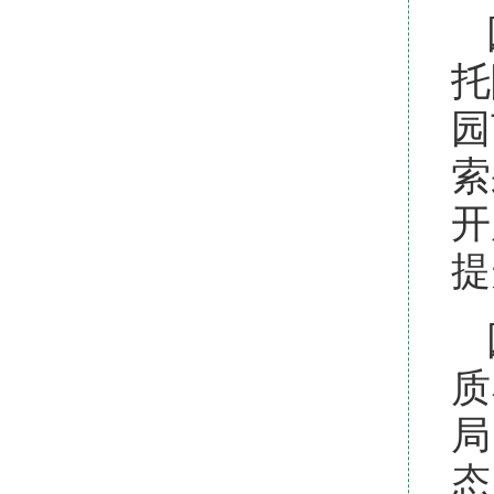
托
园
索
开
提
质
局
态