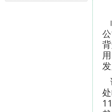
公
背
用
发
处
1