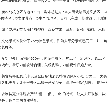
、极纯正的特色餐饮、最符合人需的营养美食、优美的外围环境、环
2.唐农苑核心区占地200亩，具体规划为：①大田栽培示范采摘区
外接待区；⑥文化景点；⑦生产管理区。目前已完成一期建设，开园
3.园区栽培示范采摘区有樱桃、双矮苹果、草莓、葡萄、蟠桃、木
4.文化景点区设计了26处特色景点，目前大部分景点已完工，如
摘长廊等。
5.多功能餐厅面积约600㎡，内设中餐区、烤品区、油炸区、饮品
佳场所。餐厅内部设计合理，美观优雅，内部硬件设施齐全。
6.美食坊将汇集关中以及全国各地最具特色的风味小吃!分为二十大类
享各地美食；让千里来客品得一份家乡菜；享得一股家乡味；回想一
7.农展坊充分体现农产品“精”、“便”、“全”的特点，让人大开眼界
体验，最全面的食物搭配。