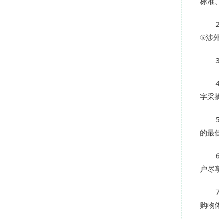
标准
⑤涉
字采
的最
户尽
购物