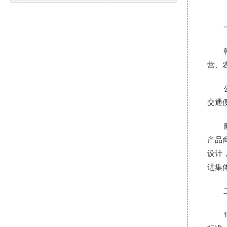
营、
交通
产品
设计
进集