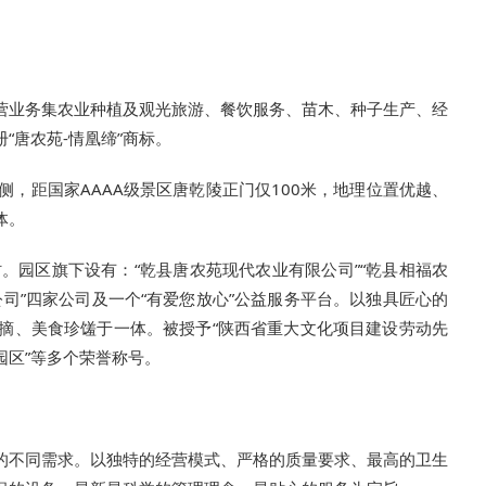
，主营业务集农业种植及观光旅游、餐饮服务、苗木、种子生产、经
“唐农苑-情凰缔”商标。
，距国家AAAA级景区唐乾陵正门仅100米，地理位置优越、
体。
。园区旗下设有：“乾县唐农苑现代农业有限公司”“乾县相福农
公司”四家公司及一个“有爱您放心”公益服务平台。以独具匠心的
摘、美食珍馐于一体。被授予“陕西省重大文化项目建设劳动先
园区”等多个荣誉称号。
体的不同需求。以独特的经营模式、严格的质量要求、最高的卫生