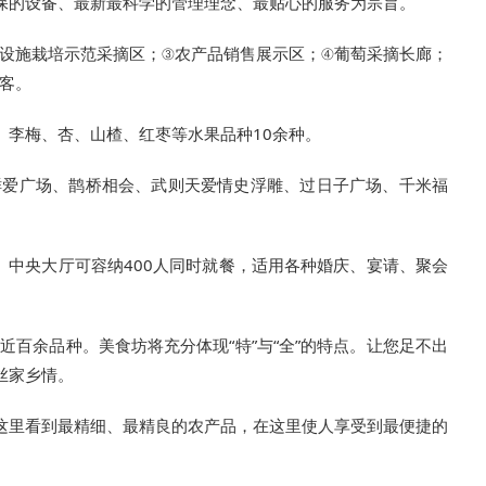
保的设备、最新最科学的管理理念、最贴心的服务为宗旨。
；②设施栽培示范采摘区；③农产品销售展示区；④葡萄采摘长廊；
迎客。
瓜、李梅、杏、山楂、红枣等水果品种10余种。
：鲜爱广场、鹊桥相会、武则天爱情史浮雕、过日子广场、千米福
区、中央大厅可容纳400人同时就餐，适用各种婚庆、宴请、聚会
近百余品种。美食坊将充分体现“特”与“全”的特点。让您足不出
丝家乡情。
。从这里看到最精细、最精良的农产品，在这里使人享受到最便捷的