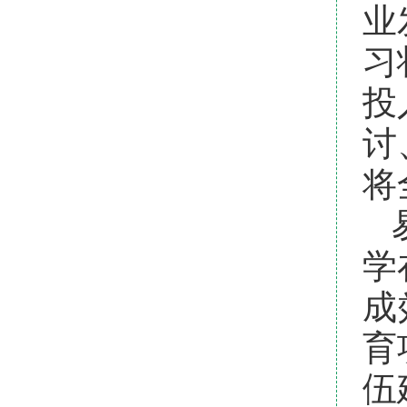
业
习
投
讨
将
学
成
育
伍