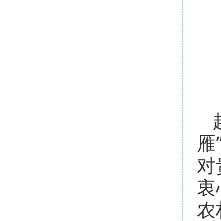
雁
对
衷
农