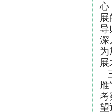
心
展
导
深
为
展
雁
考
望