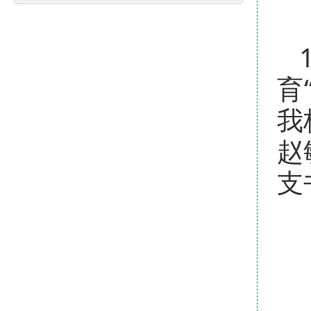
育
我
赵
支